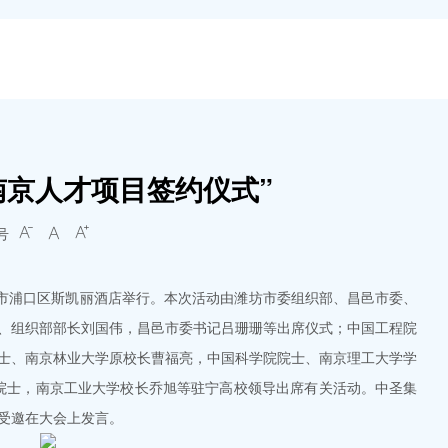
南京人才项目签约仪式”
号



京市浦口区斯凯丽酒店举行。本次活动由潍坊市委组织部、昌邑市委、
、组织部部长刘国伟，昌邑市委书记吕珊珊等出席仪式；中国工程院
士、南京林业大学原校长曹福亮，中国科学院院士、南京理工大学学
院士，南京工业大学校长乔旭等驻宁高校领导出席有关活动。中圣集
受邀在大会上发言。