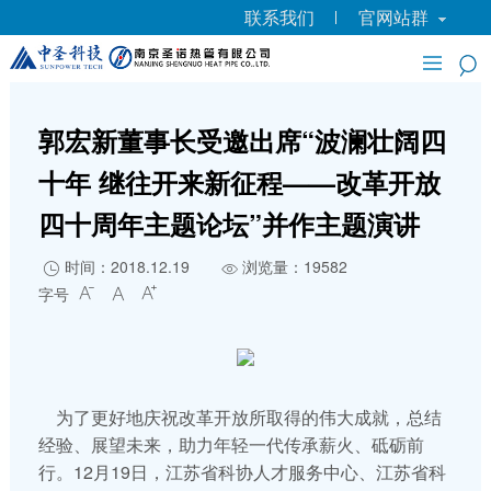
联系我们
官网站群
郭宏新董事长受邀出席“波澜壮阔四
十年 继往开来新征程——改革开放
四十周年主题论坛”并作主题演讲
时间：2018.12.19
浏览量：19582


字号



为了更好地庆祝改革开放所取得的伟大成就，总结
经验、展望未来，助力年轻一代传承薪火、砥砺前
行。12月19日，江苏省科协人才服务中心、江苏省科