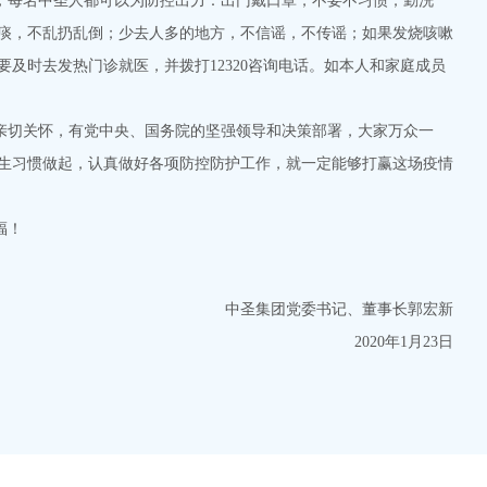
每名中圣人都可以为防控出力：出门戴口罩，不要不习惯；勤洗
痰，不乱扔乱倒；少去人多的地方，不信谣，不传谣；如果发烧咳嗽
及时去发热门诊就医，并拨打12320咨询电话。如本人和家庭成员
切关怀，有党中央、国务院的坚强领导和决策部署，大家万众一
生习惯做起，认真做好各项防控防护工作，就一定能够打赢这场疫情
福！
中圣集团党委书记、董事长郭宏新
2020年1月23日