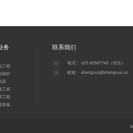
业务
联系我们
电话：
025-83587745（综合）
电工程
邮箱：
shengnuo@shengnuo.cn
热锅炉
热器
理工程
理工程
能装备
c