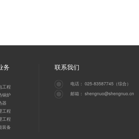
业务
联系我们
电话：
025-83587745（综合）
电工程
邮箱：
shengnuo@shengnuo.cn
热锅炉
热器
理工程
理工程
能装备